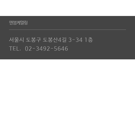
엔썸케멀링
서울시 도봉구 도봉산4길 3-34 1층
TEL. 02-3492-5646